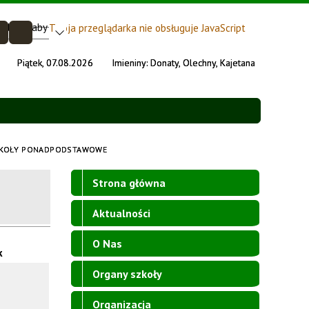
Twoja przeglądarka nie obsługuje JavaScript
Piątek, 07.08.2026
Imieniny:
Donaty, Olechny, Kajetana
 SZKOŁY PONADPODSTAWOWE
Strona główna
Aktualności
O Nas
k
Organy szkoły
Organizacja