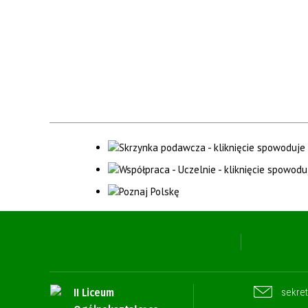
II Liceum
sekret