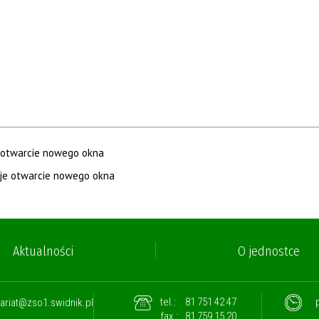
Aktualności
O jednostce
tel.:
81 751 42 47
p
ariat@zso1.swidnik.pl
fax.:
81 759 15 20