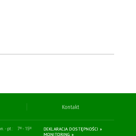
Kontakt
n. - pt.:
7
- 15
DEKLARACJA DOSTĘPNOŚCI »
30
30
MONITORING »