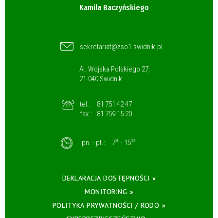
Kamila Baczyńskiego
sekretariat@zso1.swidnik.pl
Al. Wojska Polskiego 27,
21-040 Świdnik
tel.:
81 751 42 47
fax.:
81 759 15 20
pn. - pt.:
7
30
- 15
30
DEKLARACJA DOSTĘPNOŚCI »
MONITORING »
POLITYKA PRYWATNOŚCI / RODO »