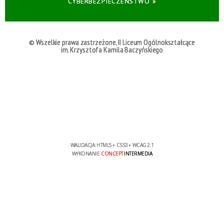
CYBERBEZPIECZEŃSTWO »
© Wszelkie prawa zastrzeżone, II Liceum Ogólnokształcące
im. Krzysztofa Kamila Baczyńskiego
WALIDACJA:
HTML5
+
CSS3
+
WCAG 2.1
WYKONANIE
CONCEPT
INTERMEDIA